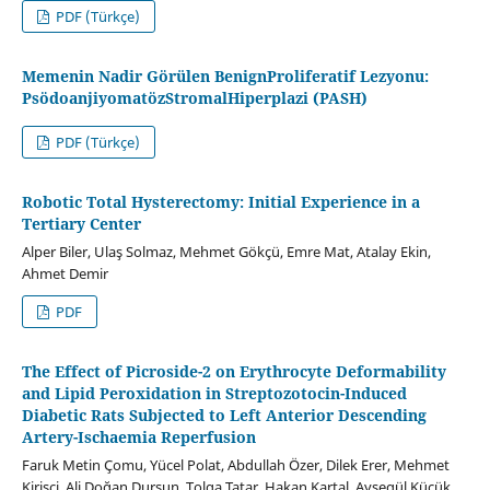
PDF (Türkçe)
Memenin Nadir Görülen BenignProliferatif Lezyonu:
PsödoanjiyomatözStromalHiperplazi (PASH)
PDF (Türkçe)
Robotic Total Hysterectomy: Initial Experience in a
Tertiary Center
Alper Biler, Ulaş Solmaz, Mehmet Gökçü, Emre Mat, Atalay Ekin,
Ahmet Demir
PDF
The Effect of Picroside-2 on Erythrocyte Deformability
and Lipid Peroxidation in Streptozotocin-Induced
Diabetic Rats Subjected to Left Anterior Descending
Artery-Ischaemia Reperfusion
Faruk Metin Çomu, Yücel Polat, Abdullah Özer, Dilek Erer, Mehmet
Kirişçi, Ali Doğan Dursun, Tolga Tatar, Hakan Kartal, Ayşegül Küçük,