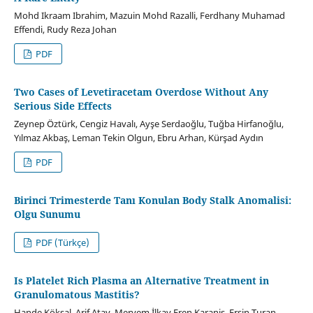
Mohd Ikraam Ibrahim, Mazuin Mohd Razalli, Ferdhany Muhamad
Effendi, Rudy Reza Johan
PDF
Two Cases of Levetiracetam Overdose Without Any
Serious Side Effects
Zeynep Öztürk, Cengiz Havalı, Ayşe Serdaoğlu, Tuğba Hirfanoğlu,
Yılmaz Akbaş, Leman Tekin Olgun, Ebru Arhan, Kürşad Aydın
PDF
Birinci Trimesterde Tanı Konulan Body Stalk Anomalisi:
Olgu Sunumu
PDF (Türkçe)
Is Platelet Rich Plasma an Alternative Treatment in
Granulomatous Mastitis?
Hande Köksal, Arif Atay, Meryem İlkay Eren Karanis, Ersin Turan,