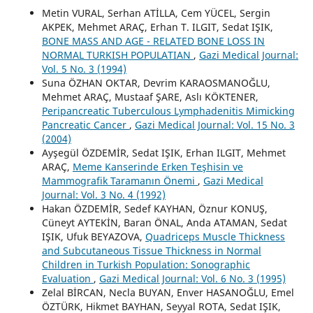
Metin VURAL, Serhan ATİLLA, Cem YÜCEL, Sergin
AKPEK, Mehmet ARAÇ, Erhan T. ILGIT, Sedat IŞIK,
BONE MASS AND AGE - RELATED BONE LOSS IN
NORMAL TURKISH POPULATIAN
,
Gazi Medical Journal:
Vol. 5 No. 3 (1994)
Suna ÖZHAN OKTAR, Devrim KARAOSMANOĞLU,
Mehmet ARAÇ, Mustaaf ŞARE, Aslı KÖKTENER,
Peripancreatic Tuberculous Lymphadenitis Mimicking
Pancreatic Cancer
,
Gazi Medical Journal: Vol. 15 No. 3
(2004)
Ayşegül ÖZDEMİR, Sedat IŞIK, Erhan ILGIT, Mehmet
ARAÇ,
Meme Kanserinde Erken Teşhisin ve
Mammografik Taramanın Önemi
,
Gazi Medical
Journal: Vol. 3 No. 4 (1992)
Hakan ÖZDEMİR, Sedef KAYHAN, Öznur KONUŞ,
Cüneyt AYTEKİN, Baran ÖNAL, Anda ATAMAN, Sedat
IŞIK, Ufuk BEYAZOVA,
Quadriceps Muscle Thickness
and Subcutaneous Tissue Thickness in Normal
Children in Turkish Population: Sonographic
Evaluation
,
Gazi Medical Journal: Vol. 6 No. 3 (1995)
Zelal BİRCAN, Necla BUYAN, Enver HASANOĞLU, Emel
ÖZTÜRK, Hikmet BAYHAN, Seyyal ROTA, Sedat IŞIK,