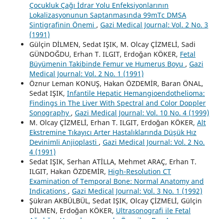
Çocukluk Çağı İdrar Yolu Enfeksiyonlarının
Lokalizasyonunun Saptanmasında 99mTc DMSA
Sintigrafinin Önemi
,
Gazi Medical Journal: Vol. 2 No. 3
(1991)
Gülçin DİLMEN, Sedat IŞIK, M. Olcay ÇİZMELİ, Sadi
GÜNDOĞDU, Erhan T. ILGIT, Erdoğan KÖKER,
Fetal
Büyümenin Takibinde Femur ve Humerus Boyu
,
Gazi
Medical Journal: Vol. 2 No. 1 (1991)
Öznur Leman KONUŞ, Hakan ÖZDEMİR, Baran ÖNAL,
Sedat IŞIK,
Infantile Hepatic Hemangioendothelioma:
Findings in The Liver With Spectral and Color Doppler
Sonography
,
Gazi Medical Journal: Vol. 10 No. 4 (1999)
M. Olcay ÇİZMELİ, Erhan T. ILGIT, Erdoğan KÖKER,
Alt
Ekstremine Tıkayıcı Arter Hastalıklarında Düşük Hız
Devinimli Anjioplasti
,
Gazi Medical Journal: Vol. 2 No.
4 (1991)
Sedat IŞIK, Serhan ATİLLA, Mehmet ARAÇ, Erhan T.
ILGIT, Hakan ÖZDEMİR,
High-Resolution CT
Examination of Temporal Bone: Normal Anatomy and
Indications
,
Gazi Medical Journal: Vol. 3 No. 1 (1992)
Şükran AKBÜLBÜL, Sedat IŞIK, Olcay ÇİZMELİ, Gülçin
DİLMEN, Erdoğan KÖKER,
Ultrasonografi ile Fetal