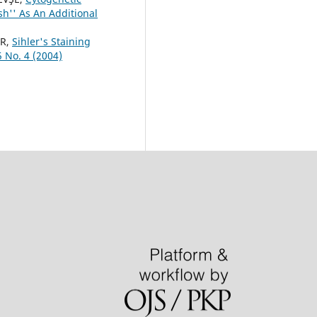
sh'' As An Additional
ER,
Sihler's Staining
5 No. 4 (2004)