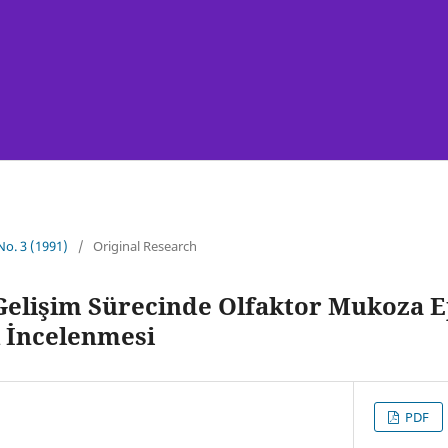
 No. 3 (1991)
/
Original Research
Gelişim Sürecinde Olfaktor Mukoza Ep
k İncelenmesi
PDF