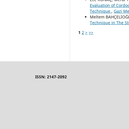
Evaluation of Cordoc
Technique
,
Gazi Med
Meltem BAHÇELİOĞL
Technique in The St
1
2
>
>>
ISSN: 2147-2092