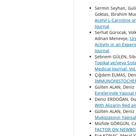
Sermin Seyhan, Guli
Goktas, Ibrahim Mu
Acetyl L-Carnitine o
Journal
Serhat Gürocak, Volk
Adnan Menevşe,
Ur
Activity in an Expe
Journal
Şebnem GÜLEN, Sib
Topikal ve/veya Sist
Medical Journal: Vol
Çiğdem ELMAS, De
IMMUNOHISTOCHE
Gülten ALAN, Deni
Evrelerinde Yapısal
Deniz ERDOĞAN, Du
With Alizarin Red a
Gülten ALAN, Deniz
Mukozasının Yapısa
Müfide GÖRGÜN, Ca
FACTOR ON NEWBO
Ece KONAÇ, Meral 