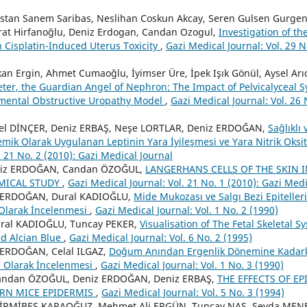
stan Sanem Saribas, Neslihan Coskun Akcay, Seren Gulsen Gurgen
rat Hirfanoğlu, Deniz Erdogan, Candan Ozogul,
Investigation of the
n Cisplatin-Induced Uterus Toxicity
,
Gazi Medical Journal: Vol. 29 N
an Ergin, Ahmet Cumaoğlu, İyimser Üre, İpek Işık Gönül, Aysel Arıc
eter, the Guardian Angel of Nephron: The Impact of Pelvicalyceal 
rimental Obstructive Uropathy Model
,
Gazi Medical Journal: Vol. 26 
el DİNÇER, Deniz ERBAŞ, Neşe LORTLAR, Deniz ERDOĞAN,
Sağlıklı
emik Olarak Uygulanan Leptinin Yara İyileşmesi ve Yara Nitrik Oksit
. 21 No. 2 (2010): Gazi Medical Journal
niz ERDOĞAN, Candan ÖZOĞUL,
LANGERHANS CELLS OF THE SKIN 
MICAL STUDY
,
Gazi Medical Journal: Vol. 21 No. 1 (2010): Gazi Medi
z ERDOĞAN, Dural KADIOĞLU,
Mide Mukozası ve Salgı Bezi Epitelleri
 Olarak İncelenmesi
,
Gazi Medical Journal: Vol. 1 No. 2 (1990)
ral KADIOĞLU, Tuncay PEKER,
Visualisation of The Fetal Skeletal 
nd Alcian Blue
,
Gazi Medical Journal: Vol. 6 No. 2 (1995)
 ERDOĞAN, Celal ILGAZ,
Doğum Anından Ergenlik Dönemine Kadarki
l Olarak İncelenmesi
,
Gazi Medical Journal: Vol. 1 No. 3 (1990)
ndan ÖZOĞUL, Deniz ERDOĞAN, Deniz ERBAŞ,
THE EFFECTS OF E
RN MICE EPIDERMIS
,
Gazi Medical Journal: Vol. 5 No. 3 (1994)
YİRMİBEŞ KARAOĞUZ, Mehmet Ali ERGÜN, Tuncay NAS, Sevda MEN