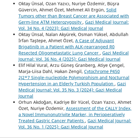
Oktay Ünsal, Ozan Yazıcı, Nuriye Özdemir, Büşra
Güvercin, Ahmet Özet, Mehmet Ali Ergün,
Solid
Tumors other than Breast Cancer are Associated with
Germ-line ATM Heterozygosity
,
Gazi Medical Journal:
Vol. 34 No. 4 (2023): Gazi Medical Journal
Oktay Ünsal, Nalan Akyürek, Osman Yüksel, Abdullah
İrfan Taştepe, Ahmet Özet,
A Case of Adjuvant
Brigatinib in a Patient with ALK-rearranged R0
Resected Oligometastatic Lung Cancer
,
Gazi Medical
Journal: Vol. 36 No. 4 (2025): Gazi Medical Journal
Elif Hilal Vural, Arzu Güneş Granberg, Atiye Çengel,
Marja-Liisa Dahl, Hakan Zengil,
Cytochrome P450
2J2*7 Single-nucleotide Polymorphism and Nocturnal
Hypertension in an Elderly Turkish Population
,
Gazi
Medical Journal: Vol. 35 No. 3 (2024): Gazi Medical
Journal
Orhun Akdoğan, Kadriye Bir Yücel, Ozan Yazıcı, Ahmet
Özet, Nuriye Özdemir,
Assessment of the CALLY Index,
a Novel Immunonutrivite Marker, in Perioperatively
Treated Gastric Cancer Patients
,
Gazi Medical Journal:
Vol. 36 No. 1 (2025): Gazi Medical Journal