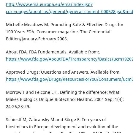
http://www.ema.europa.eu/ema/index.jsp?
curl=pages/about_us/general/general_content_000628.jsp&
Michelle Meadows M. Promoting Safe & Effective Drugs for
100 Years FDA. Consumer magazine. The Centennial
Edition/January-February 2006.
About FDA, FDA Fundamentals. Available from:.
https://www.fda.gov/AboutFDA/Transparency/Basics/ucm1926
Approved Drugs: Questions and Answers. Available from:
https://www.fda.gov/Drugs/ResourcesForYou/Consumers/ucm
Morrow T and Felcone LH . Defining the difference: What
Makes Biologics Unique Biotechnol Healthc. 2004 Sep; 1(4):
24-26,28-29.
Schiestl M, Zabransky M and Sörge F. Ten years of
biosimilars in Europe: development and evolution of the