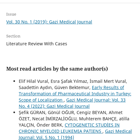
Issue
Vol. 30 No. 1 (2019): Gazi Medical Journal
Section
Literature Review With Cases
Most read articles by the same author(s)
Elif Hilal Vural, Esra Şafak Yılmaz, İsmail Mert Vural,
Saadettin Aydın, Güven Bektemur,
Early Results of
Transformation of Pharmaceutical Industry in Turkey:
Scope of Localization
,
Gazi Medical Journal: Vol. 33
No. 4 (2022): Gazi Medical Journal
Şefik GÜRAN, Gönül OĞUR, Cengiz BEYAN, Ahmet
ÖZET, Necat İMİRZALİOĞLU, Muhterem BAHÇE, atilla
YALÇIN, Önder BERK,
CYTOGENETIC STUDİES IN
CHRONIC MYELOID LEUKEMIA PATIENS
,
Gazi Medical
Journal: Vol. 5 No. 1 (1994)