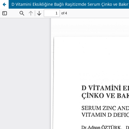
D Vitamini Eksikliğine Bağlı Raşitizmde Serum Çinko ve Bakır