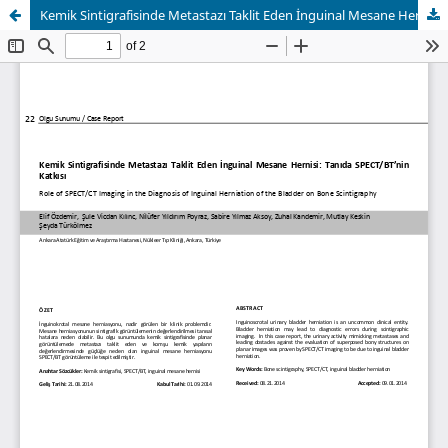
Kemik Sintigrafisinde Metastazı Taklit Eden İnguinal Mesane Hernisi: Tanıda SPECT/BT’nin Katkısı